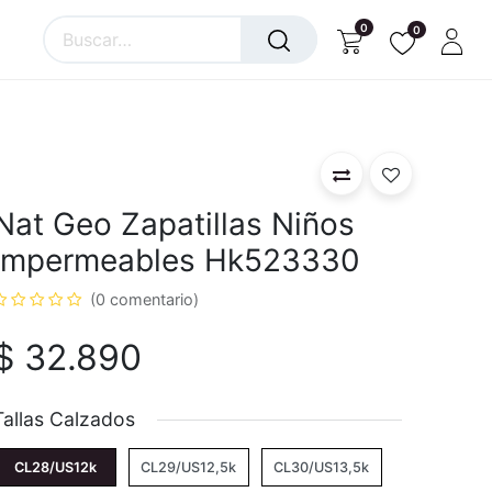
0
0
Nat Geo Zapatillas Niños
Impermeables Hk523330
(0 comentario)
$
32.890
Tallas Calzados
CL28/US12k
CL29/US12,5k
CL30/US13,5k