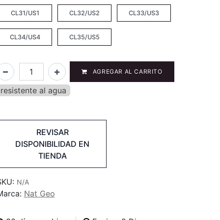
CL31/US1
CL32/US2
CL33/US3
CL34/US4
CL35/US5
AGREGAR AL CARRITO
resistente al agua
REVISAR
DISPONIBILIDAD EN
TIENDA
SKU:
N/A
Marca:
Nat Geo