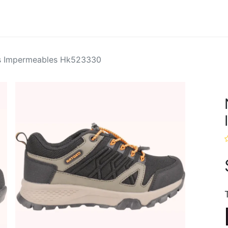
Hombres
Marcas
Ofertas
os Impermeables Hk523330