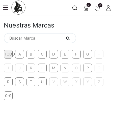
0
0
Nuestras Marcas
TODO
A
B
C
D
E
F
G
H
I
J
K
L
M
N
O
P
Q
R
S
T
U
V
W
X
Y
Z
0-9