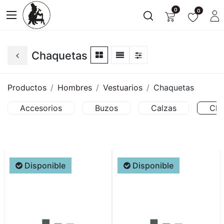
0
0
Chaquetas
Productos
Hombres
Vestuarios
Chaquetas
Accesorios
Buzos
Calzas
Cha
Disponible
Disponible