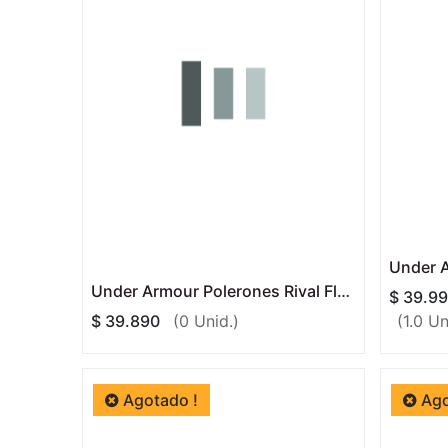
Under Armour Polerones Rival Fleece Hoodie Black
$
39.9
$
39.890
(0 Unid.)
(1.0 Un
Agotado !
Ago