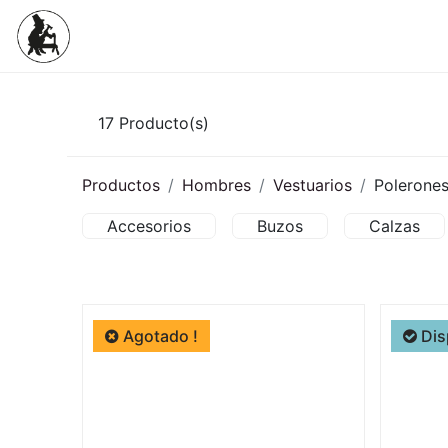
Inicio
Tienda
Mujeres
Niños
17
Producto(s)
Productos
Hombres
Vestuarios
Polerone
Accesorios
Buzos
Calzas
Agotado !
Dis