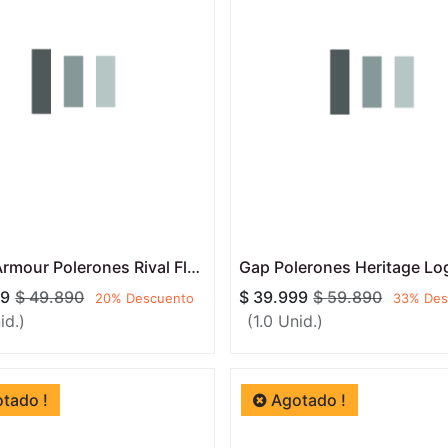
Under Armour Polerones Rival Fleece Cierre Hoodie Black
99
$
49.890
$
39.999
$
59.890
20
% Descuento
33
% Des
id.)
(1.0 Unid.)
tado !
Agotado !