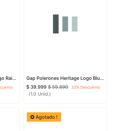
Gap Polerones Heritage Logo Rain Forest
Gap Polerones Heritage Logo Blue Ice
$
39.999
$
59.890
cuento
33
% Descuento
(1.0 Unid.)
Agotado !