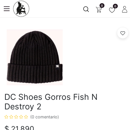
0
0
DC Shoes Gorros Fish N
Destroy 2
(0 comentario)
$
21.890