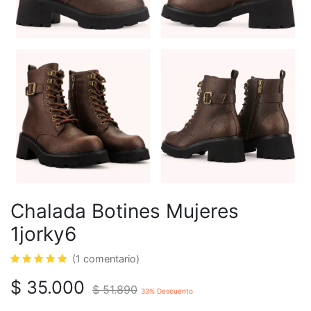
Chalada Botines Mujeres
1jorky6
(1 comentario)
$
35.000
$
51.890
33
% Descuento