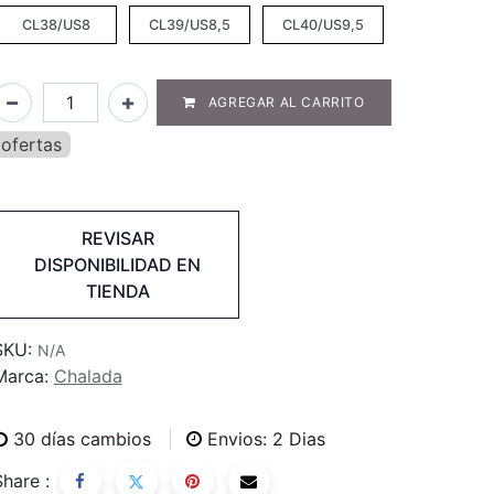
CL38/US8
CL39/US8,5
CL40/US9,5
AGREGAR AL CARRITO
ofertas
REVISAR
DISPONIBILIDAD EN
TIENDA
SKU:
N/A
Marca:
Chalada
30
días cambios
Envios: 2 Dias
Share :