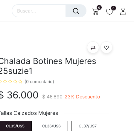
0
0
Chalada Botines Mujeres
25suzie1
(0 comentario)
$
36.000
$
46.890
23
% Descuento
Tallas Calzados Mujeres
CL35/US5
CL36/US6
CL37/US7