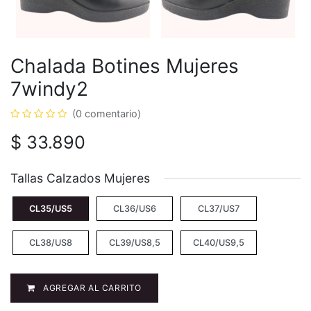
Chalada Botines Mujeres
7windy2
(0 comentario)
$
33.890
Tallas Calzados Mujeres
CL35/US5
CL36/US6
CL37/US7
CL38/US8
CL39/US8,5
CL40/US9,5
AGREGAR AL CARRITO