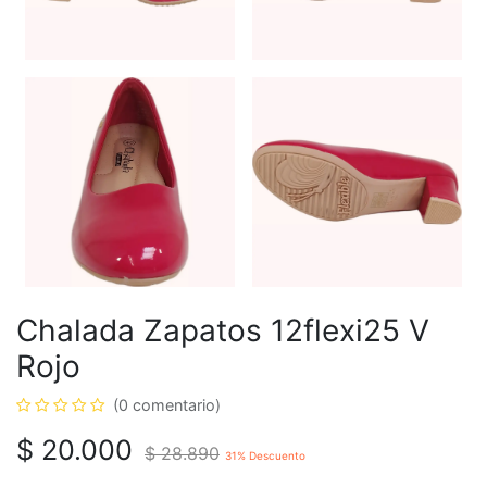
Chalada Zapatos 12flexi25 V
Rojo
(0 comentario)
$
20.000
$
28.890
31
% Descuento