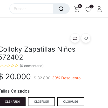
0
0
Colloky Zapatillas Niños
572402
(0 comentario)
$
20.000
$
32.890
39
% Descuento
Tallas Calzados
CL34/US4
CL35/US5
CL36/US6