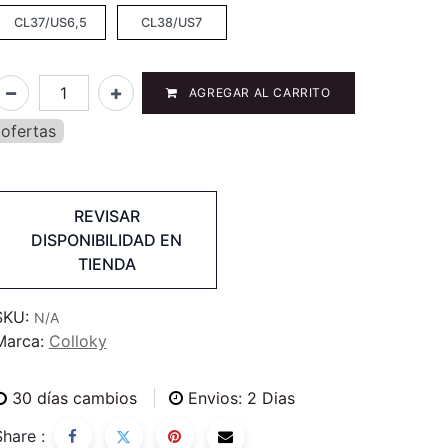
CL37/US6,5
CL38/US7
AGREGAR AL CARRITO
ofertas
REVISAR
DISPONIBILIDAD EN
TIENDA
SKU:
N/A
Marca:
Colloky
30
días cambios
Envios: 2 Dias
Share :