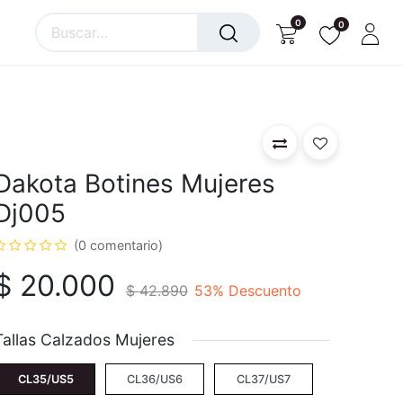
0
0
Dakota Botines Mujeres
Dj005
(0 comentario)
$
20.000
$
42.890
53
% Descuento
Tallas Calzados Mujeres
CL35/US5
CL36/US6
CL37/US7