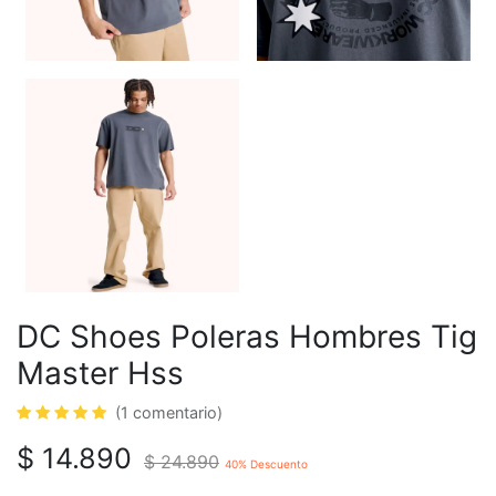
DC Shoes Poleras Hombres Tig
Master Hss
(1 comentario)
$
14.890
$
24.890
40
% Descuento