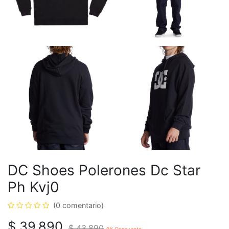
DC Shoes Polerones Dc Star
Ph Kvj0
(0 comentario)
$
39.890
$
43.890