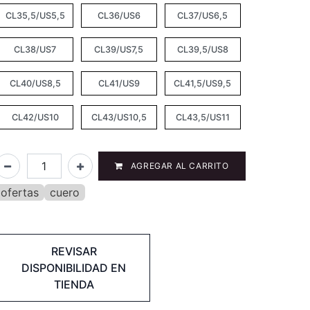
CL35,5/US5,5
CL36/US6
CL37/US6,5
CL38/US7
CL39/US7,5
CL39,5/US8
CL40/US8,5
CL41/US9
CL41,5/US9,5
CL42/US10
CL43/US10,5
CL43,5/US11
AGREGAR AL CARRITO
ofertas
cuero
REVISAR
DISPONIBILIDAD EN
TIENDA