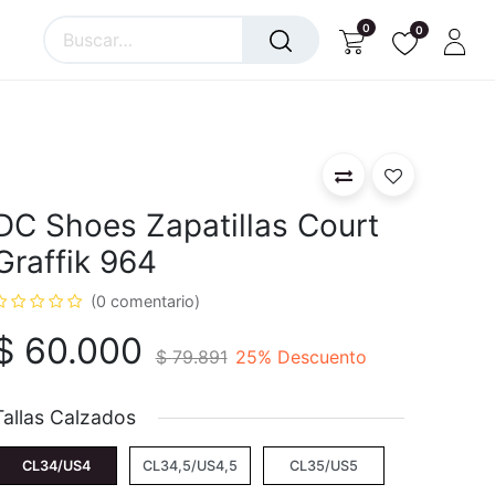
0
0
DC Shoes Zapatillas Court
Graffik 964
(0 comentario)
$
60.000
$
79.891
25
% Descuento
Tallas Calzados
CL34/US4
CL34,5/US4,5
CL35/US5