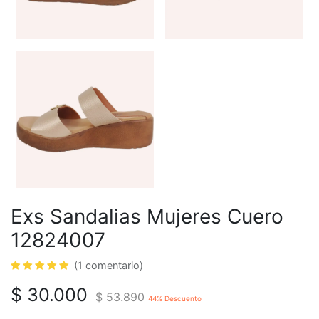
Exs Sandalias Mujeres Cuero
12824007
(1 comentario)
$
30.000
$
53.890
44
% Descuento