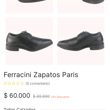
Ferracini Zapatos Paris
(0 comentario)
$
60.000
$
89.890
33
% Descuento
Tallas Calzados