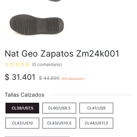
Nat Geo Zapatos Zm24k001
(0 comentario)
$
31.401
$
44.890
30
% Descuento
Tallas Calzados
CL39/US7,5
CL40/US8,5
CL41/US9
CL42/US10
CL43/US10,5
CL44/US11,5