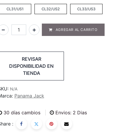
CL31/US1
CL32/US2
CL33/US3
AGREGAR AL CARRITO
REVISAR
DISPONIBILIDAD EN
TIENDA
SKU:
N/A
Marca:
Panama Jack
30
días cambios
Envios: 2 Dias
Share :