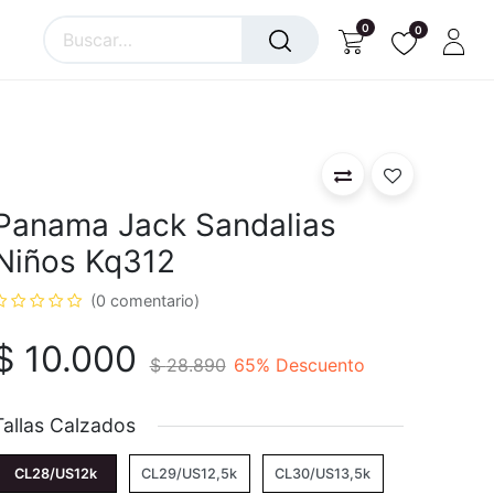
0
0
Panama Jack Sandalias
Niños Kq312
(0 comentario)
$
10.000
$
28.890
65
% Descuento
Tallas Calzados
CL28/US12k
CL29/US12,5k
CL30/US13,5k