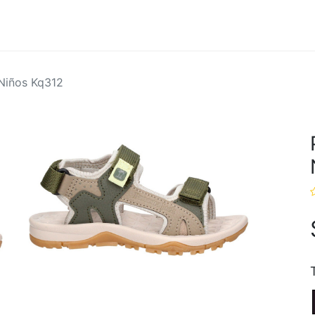
Hombres
Marcas
Ofertas
Niños Kq312