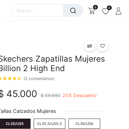
0
0
Skechers Zapatillas Mujeres
Billion 2 High End
(2 comentarios)
$
45.000
$
59.890
25
% Descuento
Tallas Calzados Mujeres
CL35/US5
CL35,5/US5,5
CL36/US6