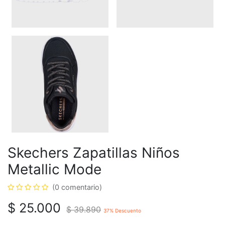
Skechers Zapatillas Niños
Metallic Mode
(0 comentario)
$
25.000
$
39.890
37
% Descuento