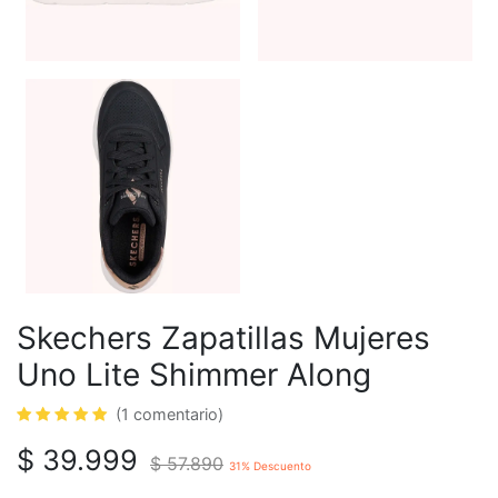
Skechers Zapatillas Mujeres
Uno Lite Shimmer Along
(1 comentario)
$
39.999
$
57.890
31
% Descuento