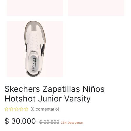
Skechers Zapatillas Niños
Hotshot Junior Varsity
(0 comentario)
$
30.000
$
39.890
25
% Descuento