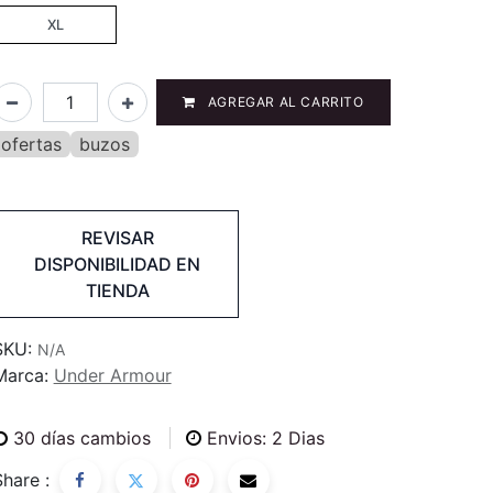
XL
AGREGAR AL CARRITO
ofertas
buzos
REVISAR
DISPONIBILIDAD EN
TIENDA
SKU:
N/A
Marca:
Under Armour
30
días cambios
Envios: 2 Dias
Share :