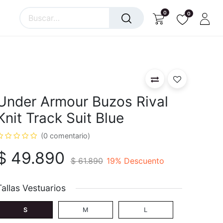
0
0
Under Armour Buzos Rival
Knit Track Suit Blue
(0 comentario)
$
49.890
$
61.890
19
% Descuento
Tallas Vestuarios
S
M
L